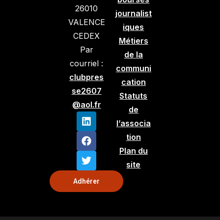
26010
journalist
VALENCE
iques
CEDEX
Métiers
Par
de la
courriel :
communi
clubpres
cation
se2607
Statuts
@aol.fr
de
l’associa
tion
Plan du
site
Adhérer