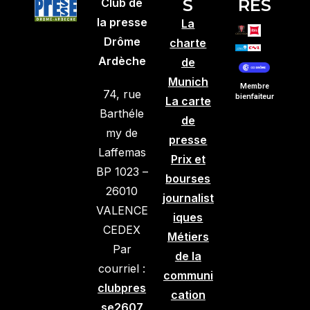
S
RES
Club de
la presse
La
Drôme
charte
Ardèche
de
Munich
Membre
74, rue
bienfaiteur
La carte
Barthéle
de
my de
presse
Laffemas
Prix et
BP 1023 –
bourses
26010
journalist
VALENCE
iques
CEDEX
Métiers
Par
de la
courriel :
communi
clubpres
cation
se2607