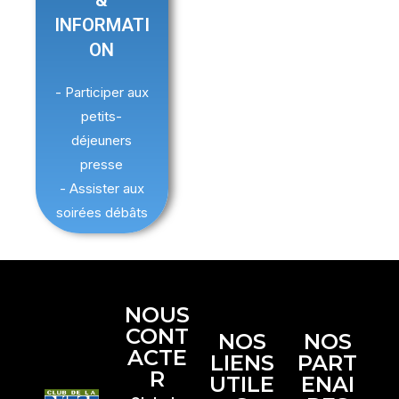
INFORMATI
ON
- Participer aux
petits-
déjeuners
presse
- Assister aux
soirées débâts
NOUS
CONT
NOS
NOS
ACTE
LIENS
PART
R
UTILE
ENAI