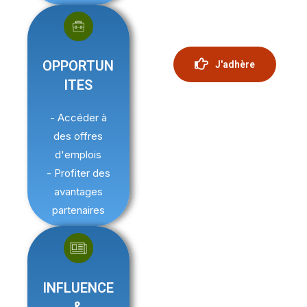
OPPORTUN
J'adhère
ITES
- Accéder à
des offres
d'emplois
- Profiter des
avantages
partenaires
INFLUENCE
&