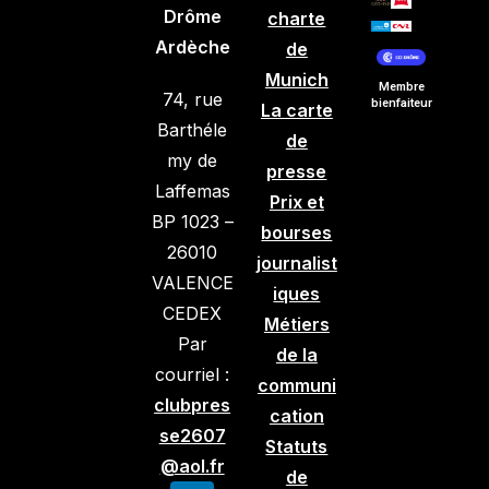
Drôme
charte
Ardèche
de
Munich
Membre
74, rue
bienfaiteur
La carte
Barthéle
de
my de
presse
Laffemas
Prix et
BP 1023 –
bourses
26010
journalist
VALENCE
iques
CEDEX
Métiers
Par
de la
courriel :
communi
clubpres
cation
se2607
Statuts
@aol.fr
de