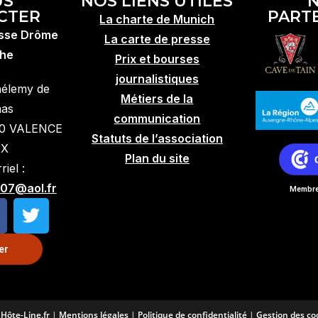
US
NOS LIENS UTILES
CTER
PART
La charte de Munich
esse Drôme
La carte de presse
he
Prix et bourses
journalistiques
hélemy de
Métiers de la
mas
communication
10 VALENCE
Statuts de l’association
EX
Plan du site
iel :
07@aol.fr
Membre 
er
-
Hôte-Line.fr
|
Mentions légales
|
Politique de confidentialité
|
Gestion des co