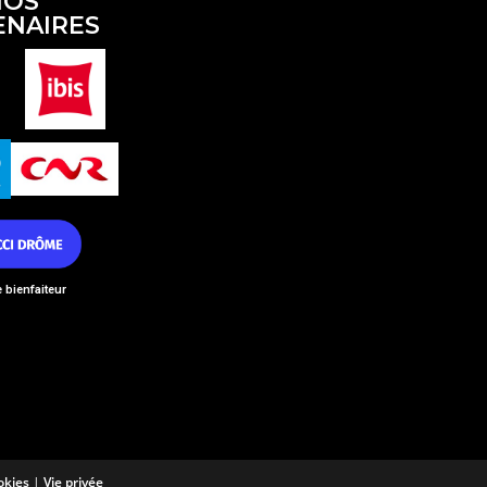
NOS
ENAIRES
bienfaiteur
okies
|
Vie privée