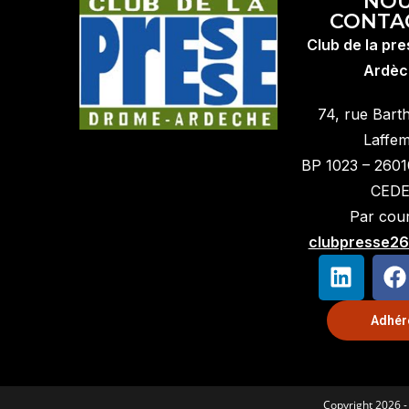
NO
CONTA
Club de la pr
Ardèc
74, rue Bart
Laffe
BP 1023 – 260
CED
Par courr
clubpresse26
Adhér
Copyright 2026 