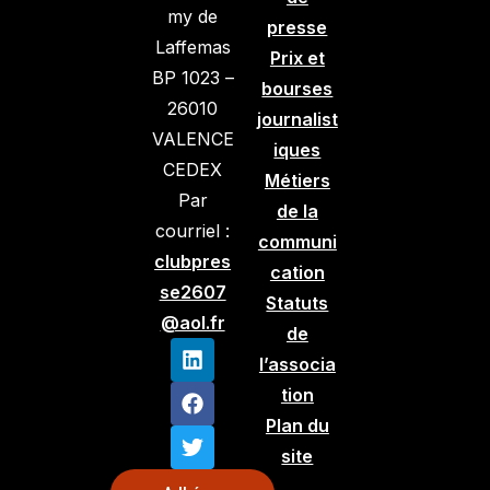
my de
presse
Laffemas
Prix et
BP 1023 –
bourses
26010
journalist
VALENCE
iques
CEDEX
Métiers
Par
de la
courriel :
communi
clubpres
cation
se2607
Statuts
@aol.fr
de
l’associa
tion
Plan du
site