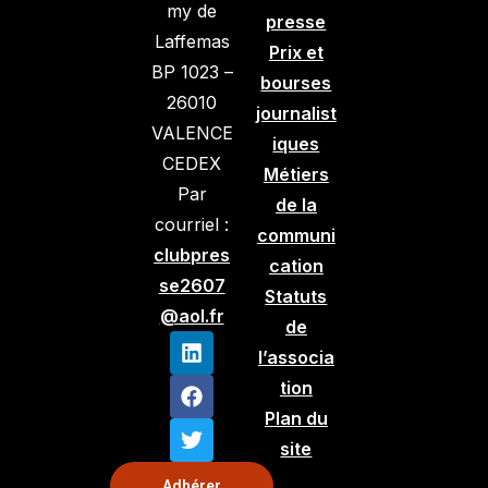
my de
presse
Laffemas
Prix et
BP 1023 –
bourses
26010
journalist
VALENCE
iques
CEDEX
Métiers
Par
de la
courriel :
communi
clubpres
cation
se2607
Statuts
@aol.fr
de
l’associa
tion
Plan du
site
Adhérer