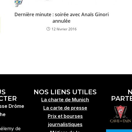
Dernière minute : soirée avec Anaïs Ginori
annulée
12 février 2016
US
NOS LIENS UTILES
CTER
PART
La charte de Munich
esse Drôme
La carte de presse
he
Prix et bourses
journalistiques
hélemy de