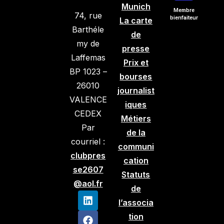
Munich
Membre
74, rue
bienfaiteur
La carte
Barthéle
de
my de
presse
Laffemas
Prix et
BP 1023 –
bourses
26010
journalist
VALENCE
iques
CEDEX
Métiers
Par
de la
courriel :
communi
clubpres
cation
se2607
Statuts
@aol.fr
de
l’associa
tion