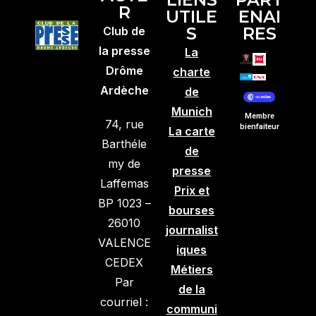
R
UTILE
ENAI
S
RES
Club de
la presse
La
Drôme
charte
Ardèche
de
Munich
Membre
74, rue
bienfaiteur
La carte
Barthéle
de
my de
presse
Laffemas
Prix et
BP 1023 –
bourses
26010
journalist
VALENCE
iques
CEDEX
Métiers
Par
de la
courriel :
communi