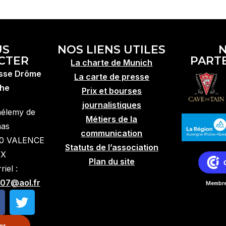
US
NOS LIENS UTILES
CTER
PART
La charte de Munich
esse Drôme
La carte de presse
he
Prix et bourses
journalistiques
hélemy de
Métiers de la
mas
communication
10 VALENCE
Statuts de l’association
EX
Plan du site
iel :
07@aol.fr
Membre 