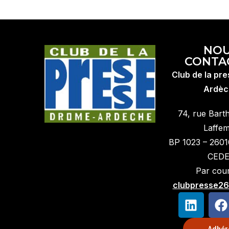
NO
CONTA
Club de la pr
Ardèc
74, rue Bart
Laffe
BP 1023 – 260
CED
Par courr
clubpresse26