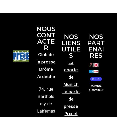
NOUS
CONT
NOS
NOS
ACTE
LIENS
PART
R
UTILE
ENAI
S
RES
Club de
la presse
La
Drôme
charte
Ardèche
de
Munich
Membre
74, rue
bienfaiteur
La carte
Barthéle
de
my de
presse
Laffemas
Prix et