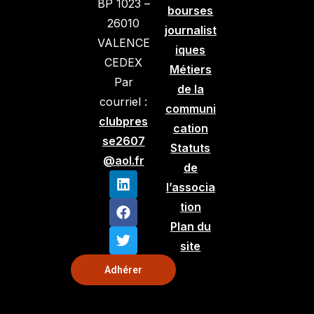
BP 1023 –
bourses
26010
journalist
VALENCE
iques
CEDEX
Métiers
Par
de la
courriel :
communi
clubpres
cation
se2607
Statuts
@aol.fr
de
l’associa
tion
Plan du
site
Adhérer