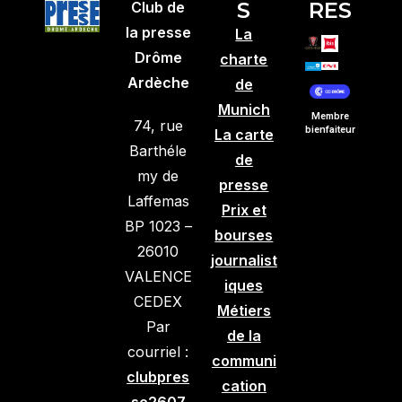
S
RES
Club de
la presse
La
Drôme
charte
Ardèche
de
Munich
Membre
74, rue
bienfaiteur
La carte
Barthéle
de
my de
presse
Laffemas
Prix et
BP 1023 –
bourses
26010
journalist
VALENCE
iques
CEDEX
Métiers
Par
de la
courriel :
communi
clubpres
cation