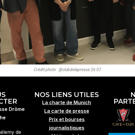
Crédit photo : @clubdelapresse 26 07
US
NOS LIENS UTILES
CTER
PART
La charte de Munich
esse Drôme
La carte de presse
he
Prix et bourses
journalistiques
hélemy de