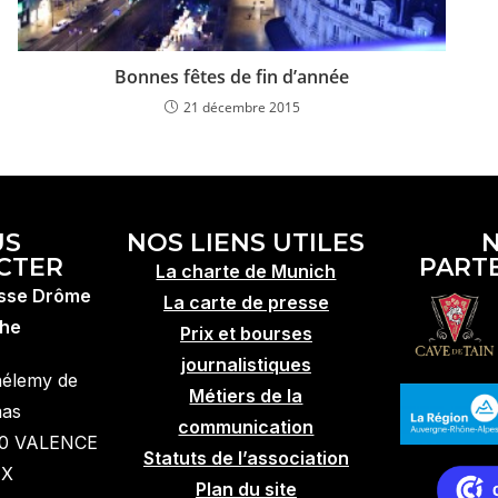
Bonnes fêtes de fin d’année
21 décembre 2015
US
NOS LIENS UTILES
CTER
PART
La charte de Munich
esse Drôme
La carte de presse
he
Prix et bourses
journalistiques
hélemy de
Métiers de la
mas
communication
10 VALENCE
Statuts de l’association
EX
Plan du site