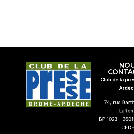
NO
CONTA
Club de la pr
Ardèc
74, rue Bart
Laffe
BP 1023 – 260
CED