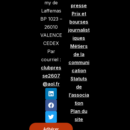
my de
presse
Laffemas
Prix et
BP 1023 –
bourses
26010
journalist
VALENCE
iques
CEDEX
Métiers
Par
de la
courriel :
communi
clubpres
cation
se2607
Statuts
@aol.fr
de
l’associa
tion
Plan du
site
Adhérer