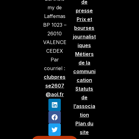
de
my de
presse
Laffemas
Prix et
BP 1023 –
bourses
26010
journalist
VALENCE
iques
CEDEX
Métiers
Par
de la
courriel :
communi
clubpres
cation
se2607
Statuts
@aol.fr
de
l’associa
tion
Plan du
site