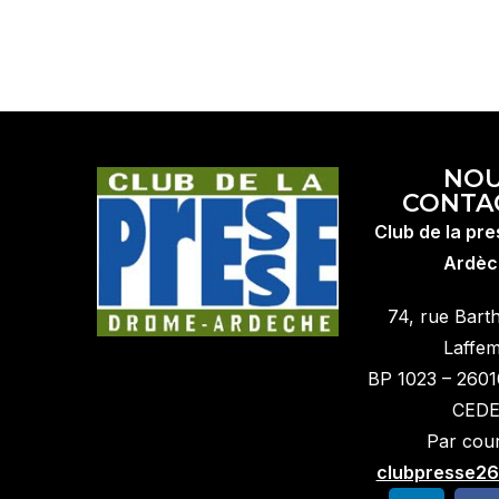
NO
CONTA
Club de la pr
Ardèc
74, rue Bart
Laffe
BP 1023 – 260
CED
Par courr
clubpresse26