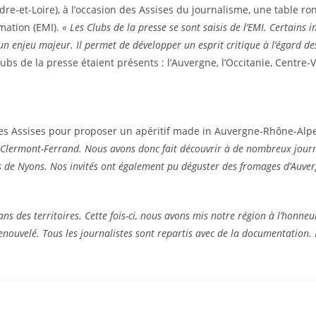
 (Indre-et-Loire), à l’occasion des Assises du journalisme, une table 
mation (EMI).
« Les Clubs de la presse se sont saisis de l’EMI. Certain
i un enjeu majeur. Il permet de développer un esprit critique à l’égard d
ubs de la presse étaient présents : l’Auvergne, l’Occitanie, Centre-V
ces Assises pour proposer un apéritif made in Auvergne-Rhône-Alpes.
e Clermont-Ferrand. Nous avons donc fait découvrir à de nombreux journal
de Nyons. Nos invités ont également pu déguster des fromages d’Auvergne
ns des territoires. Cette fois-ci, nous avons mis notre région à l’honneu
 renouvelé. Tous les journalistes sont repartis avec de la documentation