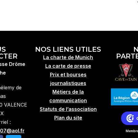
US
NOS LIENS UTILES
CTER
PART
La charte de Munich
esse Drôme
La carte de presse
he
Prix et bourses
journalistiques
hélemy de
Métiers de la
mas
communication
10 VALENCE
Statuts de l’association
EX
Plan du site
iel :
07@aol.fr
Membre 