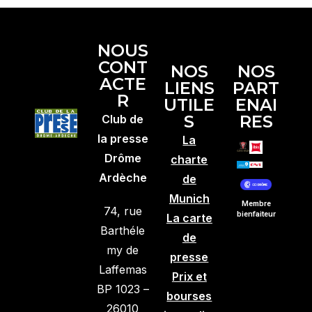
NOUS
CONT
NOS
NOS
ACTE
LIENS
PART
R
UTILE
ENAI
S
RES
Club de
la presse
La
Drôme
charte
Ardèche
de
Munich
Membre
74, rue
bienfaiteur
La carte
Barthéle
de
my de
presse
Laffemas
Prix et
BP 1023 –
bourses
26010