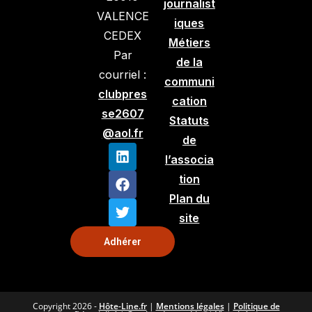
journalist
VALENCE
iques
CEDEX
Métiers
Par
de la
courriel :
communi
clubpres
cation
se2607
Statuts
@aol.fr
de
l’associa
tion
Plan du
site
Adhérer
Copyright 2026 -
Hôte-Line.fr
|
Mentions légales
|
Politique de