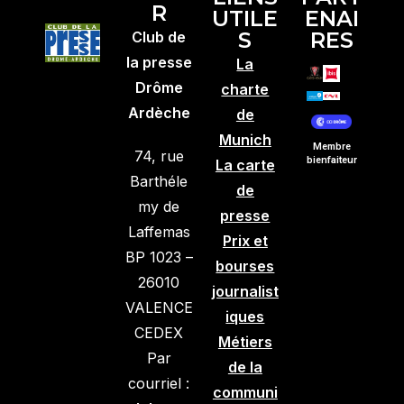
R
UTILE
ENAI
S
RES
Club de
la presse
La
Drôme
charte
Ardèche
de
Munich
Membre
74, rue
bienfaiteur
La carte
Barthéle
de
my de
presse
Laffemas
Prix et
BP 1023 –
bourses
26010
journalist
VALENCE
iques
CEDEX
Métiers
Par
de la
courriel :
communi