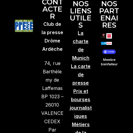
CONT
NOS
NOS
ACTE
LIENS
PART
R
UTILE
ENAI
S
RES
Club de
la presse
La
Drôme
charte
Ardèche
de
Munich
Membre
74, rue
bienfaiteur
La carte
Barthéle
de
my de
presse
Laffemas
Prix et
BP 1023 –
bourses
26010
journalist
VALENCE
iques
CEDEX
Métiers
Par
de la