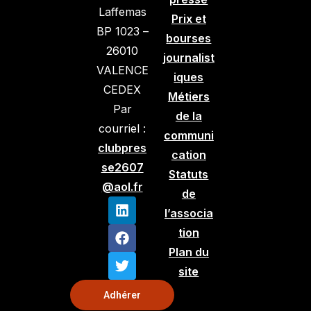
Laffemas
Prix et
BP 1023 –
bourses
26010
journalist
VALENCE
iques
CEDEX
Métiers
Par
de la
courriel :
communi
clubpres
cation
se2607
Statuts
@aol.fr
de
l’associa
tion
Plan du
site
Adhérer