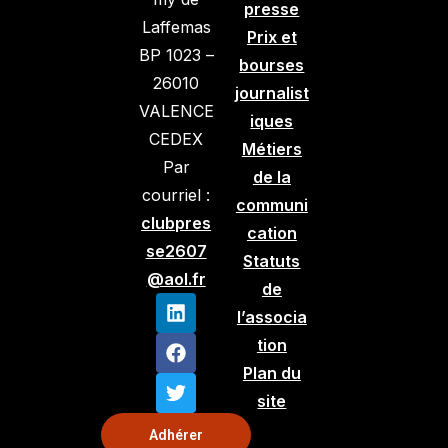
presse
Laffemas
Prix et
BP 1023 –
bourses
26010
journalist
VALENCE
iques
CEDEX
Métiers
Par
de la
courriel :
communi
clubpres
cation
se2607
Statuts
@aol.fr
de
l’associa
tion
Plan du
site
Adhérer