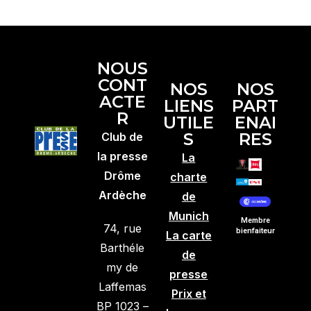
NOUS
CONT
NOS
NOS
ACTE
LIENS
PART
R
UTILE
ENAI
S
RES
Club de
la presse
La
Drôme
charte
Ardèche
de
Munich
Membre
74, rue
bienfaiteur
La carte
Barthéle
de
my de
presse
Laffemas
Prix et
BP 1023 –