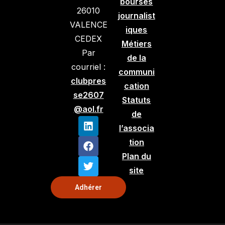
bourses
26010
journalist
VALENCE
iques
CEDEX
Métiers
Par
de la
courriel :
communi
clubpres
cation
se2607
Statuts
@aol.fr
de
l’associa
tion
Plan du
site
Adhérer