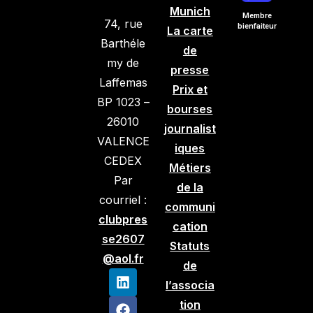
Munich
Membre
74, rue
bienfaiteur
La carte
Barthéle
de
my de
presse
Laffemas
Prix et
BP 1023 –
bourses
26010
journalist
VALENCE
iques
CEDEX
Métiers
Par
de la
courriel :
communi
clubpres
cation
se2607
Statuts
@aol.fr
de
l’associa
tion