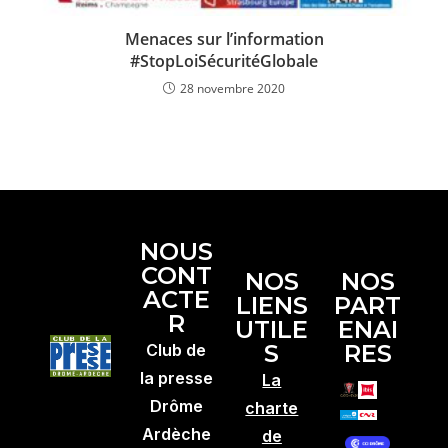
Menaces sur l’information
#StopLoiSécuritéGlobale
28 novembre 2020
NOUS
CONT
NOS
NOS
ACTE
LIENS
PART
R
UTILE
ENAI
S
RES
Club de
la presse
La
Drôme
charte
Ardèche
de