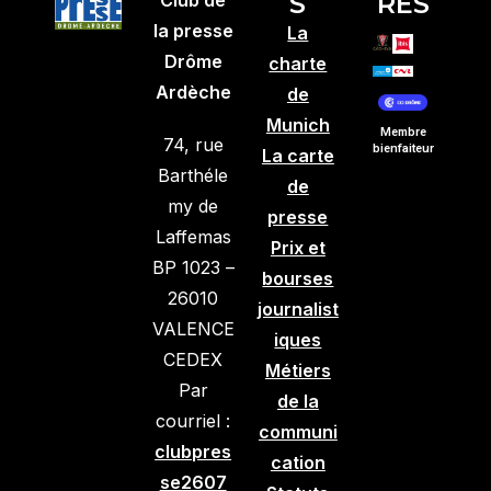
S
RES
la presse
La
Drôme
charte
Ardèche
de
Munich
Membre
74, rue
bienfaiteur
La carte
Barthéle
de
my de
presse
Laffemas
Prix et
BP 1023 –
bourses
26010
journalist
VALENCE
iques
CEDEX
Métiers
Par
de la
courriel :
communi
clubpres
cation
se2607